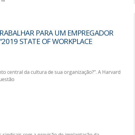
 TRABALHAR PARA UM EMPREGADOR
 “2019 STATE OF WORKPLACE
o central da cultura de sua organização?”. A Harvard
questão
sindicais com a previsão de implantação da