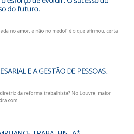
o esforço de evoluir. O sucesso do
o do futuro.
ada no amor, e não no medo!” é o que afirmou, certa
ARIAL E A GESTÃO DE PESSOAS.
iretriz da reforma trabalhista? No Louvre, maior
dra com
MPLIANCE TRABALHISTA*